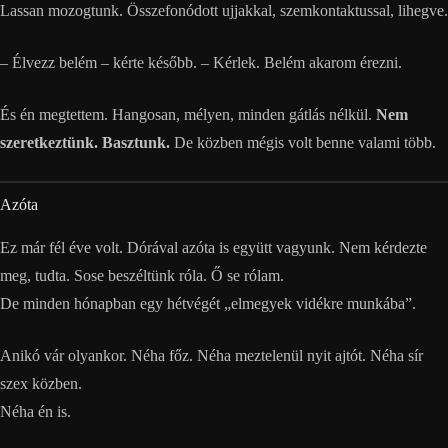
Lassan mozogtunk. Összefonódott ujjakkal, szemkontaktussal, lihegve.
– Élvezz belém – kérte később. – Kérlek. Belém akarom érezni.
És én megtettem. Hangosan, mélyen, minden gátlás nélkül.
Nem
szeretkeztünk. Basztunk.
De közben mégis volt benne valami több.
Azóta
Ez már fél éve volt. Dórával azóta is együtt vagyunk. Nem kérdezte
meg, tudta. Sose beszéltünk róla. Ő se rólam.
De minden hónapban egy hétvégét „elmegyek vidékre munkába”.
Anikó vár olyankor. Néha főz. Néha meztelenül nyit ajtót. Néha sír
szex közben.
Néha én is.