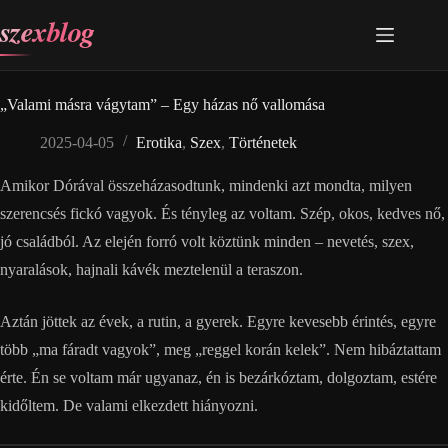
Skip
szexblog
to
content
„Valami másra vágytam” – Egy házas nő vallomása
2025-04-05
Erotika
,
Szex
,
Történetek
Amikor Dórával összeházasodtunk, mindenki azt mondta, milyen
szerencsés fickó vagyok. És tényleg az voltam. Szép, okos, kedves nő,
jó családból. Az elején forró volt köztünk minden – nevetés, szex,
nyaralások, hajnali kávék meztelenül a teraszon.
Aztán jöttek az évek, a rutin, a gyerek. Egyre kevesebb érintés, egyre
több „ma fáradt vagyok”, meg „reggel korán kelek”. Nem hibáztattam
érte. Én se voltam már ugyanaz, én is bezárkóztam, dolgoztam, estére
kidőltem. De valami elkezdett hiányozni.