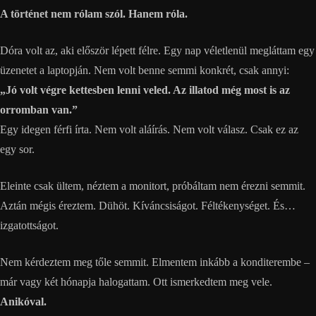
A történet nem rólam szól. Hanem róla.
Dóra volt az, aki először lépett félre. Egy nap véletlenül megláttam egy
üzenetet a laptopján. Nem volt benne semmi konkrét, csak annyi:
„Jó volt végre kettesben lenni veled. Az illatod még most is az
orromban van.”
Egy idegen férfi írta. Nem volt aláírás. Nem volt válasz. Csak ez az
egy sor.
Eleinte csak ültem, néztem a monitort, próbáltam nem érezni semmit.
Aztán mégis éreztem. Dühöt. Kíváncsiságot. Féltékenységet. És…
izgatottságot.
Nem kérdeztem meg tőle semmit. Elmentem inkább a konditerembe –
már vagy két hónapja halogattam. Ott ismerkedtem meg vele.
Anikóval.