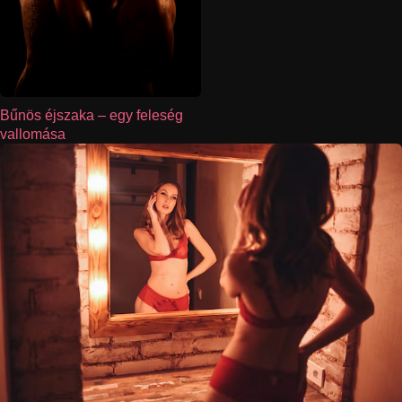
Bűnös éjszaka – egy feleség
vallomása