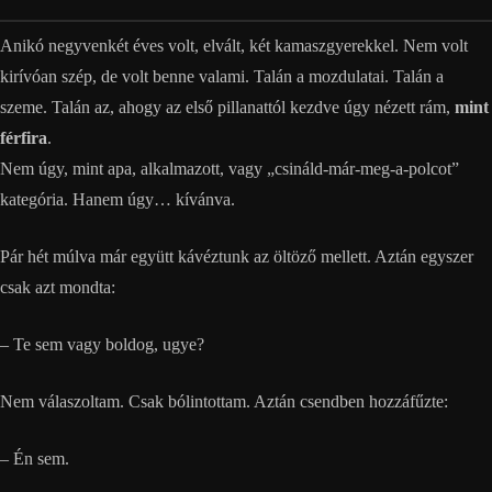
Anikó negyvenkét éves volt, elvált, két kamaszgyerekkel. Nem volt
kirívóan szép, de volt benne valami. Talán a mozdulatai. Talán a
szeme. Talán az, ahogy az első pillanattól kezdve úgy nézett rám,
mint
férfira
.
Nem úgy, mint apa, alkalmazott, vagy „csináld-már-meg-a-polcot”
kategória. Hanem úgy… kívánva.
Pár hét múlva már együtt kávéztunk az öltöző mellett. Aztán egyszer
csak azt mondta:
– Te sem vagy boldog, ugye?
Nem válaszoltam. Csak bólintottam. Aztán csendben hozzáfűzte:
– Én sem.