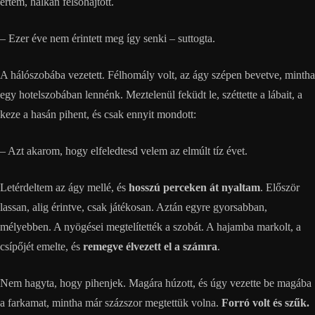
értem, halkan felsóhajtott.
– Ezer éve nem érintett meg így senki – suttogta.
A hálószobába vezetett. Félhomály volt, az ágy szépen bevetve, mintha
egy hotelszobában lennénk. Meztelenül feküdt le, széttette a lábait, a
keze a hasán pihent, és csak ennyit mondott:
– Azt akarom, hogy elfeledtesd velem az elmúlt tíz évet.
Letérdeltem az ágy mellé, és
hosszú perceken át nyaltam
. Először
lassan, alig érintve, csak játékosan. Aztán egyre gyorsabban,
mélyebben. A nyögései megtelítették a szobát. A hajamba markolt, a
csípőjét emelte, és
remegve élvezett el a számra
.
Nem hagyta, hogy pihenjek. Magára húzott, és úgy vezette be magába
a farkamat, mintha már százszor megtettük volna.
Forró volt és szűk.