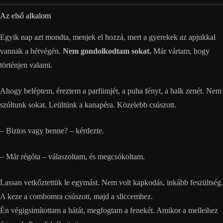
Az első alkalom
Egyik nap azt mondta, menjek el hozzá, mert a gyerekek az apjukkal
vannak a hétvégén.
Nem gondolkodtam sokat.
Már vártam, hogy
történjen valami.
Ahogy beléptem, éreztem a parfümjét, a puha fényt, a halk zenét. Nem
szóltunk sokat. Leültünk a kanapéra. Közelebb csúszott.
– Biztos vagy benne? – kérdezte.
– Már régóta – válaszoltam, és megcsókoltam.
Lassan vetkőztettük le egymást. Nem volt kapkodás, inkább feszültség.
A keze a combomra csúszott, majd a sliccemhez.
Én végigsimítottam a hátát, megfogtam a fenekét. Amikor a melleihez