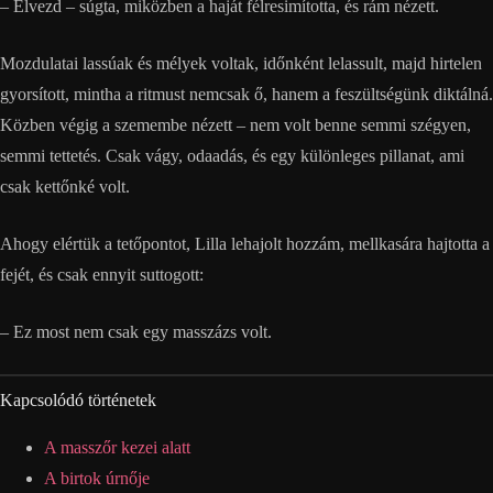
– Élvezd – súgta, miközben a haját félresimította, és rám nézett.
Mozdulatai lassúak és mélyek voltak, időnként lelassult, majd hirtelen
gyorsított, mintha a ritmust nemcsak ő, hanem a feszültségünk diktálná.
Közben végig a szemembe nézett – nem volt benne semmi szégyen,
semmi tettetés. Csak vágy, odaadás, és egy különleges pillanat, ami
csak kettőnké volt.
Ahogy elértük a tetőpontot, Lilla lehajolt hozzám, mellkasára hajtotta a
fejét, és csak ennyit suttogott:
– Ez most nem csak egy masszázs volt.
Kapcsolódó történetek
A masszőr kezei alatt
A birtok úrnője