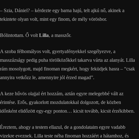
– Szia, Dániel? – kérdezte egy barna hajú, telt ajkú nő, akinek a
tekintete olyan volt, mint egy finom, de mély vörösbor.
Bólintottam. Ő volt
Lilla
, a masszőr.
A szoba félhomályos volt, gyertyafényekkel szegélyezve, a
masszázságy pedig puha törölközőkkel takarva várta az alanyát. Lilla
rám mosolygott, majd finoman megkért, hogy feküdjek hasra – “csak
annyira vetkőzz le, amennyire jól érzed magad”.
A keze hűvös olajjal ért hozzám, aztán egyre melegebbé vált az
érintése. Erős, gyakorlott mozdulatokkal dolgozott, de közben
időnként elidőzött egy-egy ponton… kicsit tovább, kicsit érzékibben.
Éreztem, ahogy a testem ellazul, de a gondolataim egyre vadabb
vizekre eveznek. Lilla teste néha finoman hozzáért a hátamhoz, és