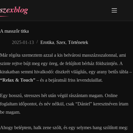
Skip
szexblog
to
content
A masszőr titka
2025-01-13
Erotika
,
Szex
,
Történetek
Már régóta szemeztem azzal a kis belvárosi masszázsszalonnal, ami
szinte rejtve bújt meg egy öreg, de felújított bérház földszintjén. A
kirakatban semmi hivalkodó: diszkrét világítás, egy arany betűs tábla –
“Relax & Touch”
– és a bejáratnál friss levendulaillat.
Egy hosszú, stresszes hét után végül rászántam magam. Online
foglaltam időpontot, és név nélkül, csak “Dániel” keresztnéven írtam
be magam.
Ahogy beléptem, halk zene szólt, és egy selymes hang szólított meg: