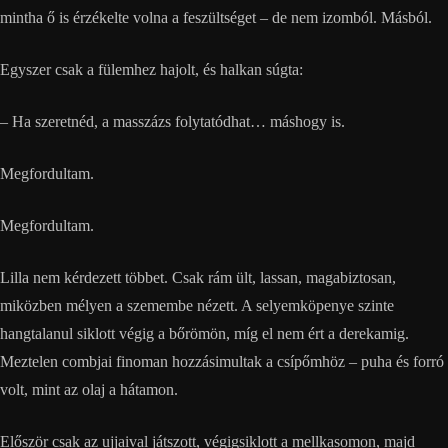
mintha ő is érzékelte volna a feszültséget – de nem izomból. Másból.
Egyszer csak a fülemhez hajolt, és halkan súgta:
– Ha szeretnéd, a masszázs folytatódhat… máshogy is.
Megfordultam.
Megfordultam.
Lilla nem kérdezett többet. Csak rám ült, lassan, magabiztosan,
miközben mélyen a szemembe nézett. A selyemköpenye szinte
hangtalanul siklott végig a bőrömön, míg el nem ért a derekamig.
Meztelen combjai finoman hozzásimultak a csípőmhöz – puha és forró
volt, mint az olaj a hátamon.
Először csak az ujjaival játszott, végigsiklott a mellkasomon, majd