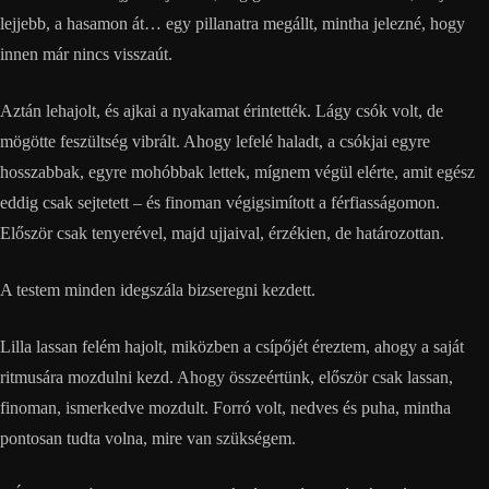
lejjebb, a hasamon át… egy pillanatra megállt, mintha jelezné, hogy
innen már nincs visszaút.
Aztán lehajolt, és ajkai a nyakamat érintették. Lágy csók volt, de
mögötte feszültség vibrált. Ahogy lefelé haladt, a csókjai egyre
hosszabbak, egyre mohóbbak lettek, mígnem végül elérte, amit egész
eddig csak sejtetett – és finoman végigsimított a férfiasságomon.
Először csak tenyerével, majd ujjaival, érzékien, de határozottan.
A testem minden idegszála bizseregni kezdett.
Lilla lassan felém hajolt, miközben a csípőjét éreztem, ahogy a saját
ritmusára mozdulni kezd. Ahogy összeértünk, először csak lassan,
finoman, ismerkedve mozdult. Forró volt, nedves és puha, mintha
pontosan tudta volna, mire van szükségem.