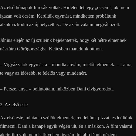
Az első hónapok furcsák voltak. Hirtelen lett egy „öcsém”, aki nem
igazán volt öcsém. Kerültük egymást, mindketten próbáltunk
alkalmazkodni az új helyzethez. De aztán valami megváltozott.
Június elején az új szüleink bejelentették, hogy két hétre elmennek
nászútra Görögországba. Kettesben maradunk otthon.
– Vigyázzatok egymásra – mondta anyám, mielőtt elmentek. – Laura,
te vagy az idősebb, te felelős vagy mindenért.
– Persze, anya – bólintottam, miközben Dani elvigyorodott.
2. Az első este
Az első este, miután a szülők elmentek, rendeltünk pizzát, és leültünk
filmezni. Dani a kanapé egyik végén ült, én a másikon. A film valami
akciófilm volt, nem is figyeltem igazán. Inkább Danit néztem.