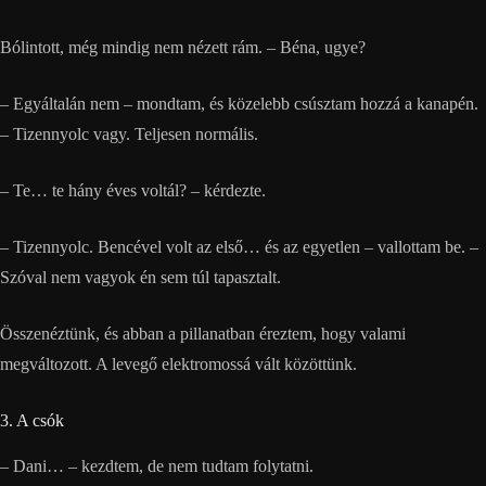
Bólintott, még mindig nem nézett rám. – Béna, ugye?
– Egyáltalán nem – mondtam, és közelebb csúsztam hozzá a kanapén.
– Tizennyolc vagy. Teljesen normális.
– Te… te hány éves voltál? – kérdezte.
– Tizennyolc. Bencével volt az első… és az egyetlen – vallottam be. –
Szóval nem vagyok én sem túl tapasztalt.
Összenéztünk, és abban a pillanatban éreztem, hogy valami
megváltozott. A levegő elektromossá vált közöttünk.
3. A csók
– Dani… – kezdtem, de nem tudtam folytatni.