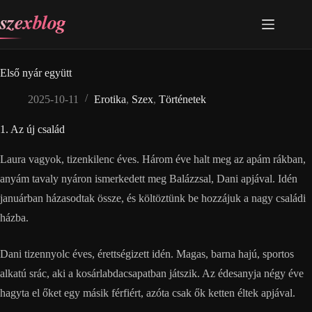
Skip
szexblog
to
content
Első nyár együtt
2025-10-11
Erotika
,
Szex
,
Történetek
1. Az új család
Laura vagyok, tizenkilenc éves. Három éve halt meg az apám rákban,
anyám tavaly nyáron ismerkedett meg Balázzsal, Dani apjával. Idén
januárban házasodtak össze, és költöztünk be hozzájuk a nagy családi
házba.
Dani tizennyolc éves, érettségizett idén. Magas, barna hajú, sportos
alkatú srác, aki a kosárlabdacsapatban játszik. Az édesanyja négy éve
hagyta el őket egy másik férfiért, azóta csak ők ketten éltek apjával.