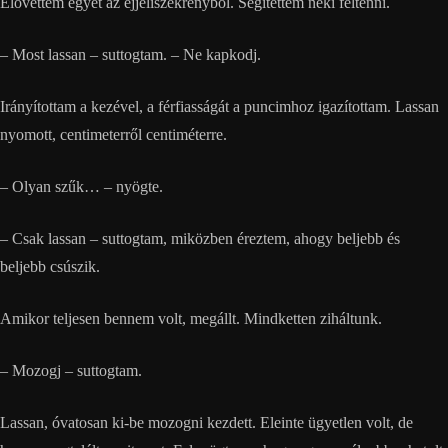
Elővettem egyet az éjjeliszekrényből. Segítettem neki feltenni.
– Most lassan – suttogtam. – Ne kapkodj.
Irányítottam a kezével, a férfiasságát a puncimhoz igazítottam. Lassan
nyomott, centimeterről centiméterre.
– Olyan szűk… – nyögte.
– Csak lassan – suttogtam, miközben éreztem, ahogy beljebb és
beljebb csúszik.
Amikor teljesen bennem volt, megállt. Mindketten ziháltunk.
– Mozogj – suttogtam.
Lassan, óvatosan ki-be mozogni kezdett. Eleinte ügyetlen volt, de