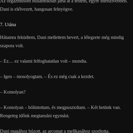
Az orgazmusom hullámokban járta át a testem, egyre intenzívebben.
Dani is elélvezett, hangosan felnyögve.
7. Utána
Hátamra feküdtem, Dani mellettem hevert, a lélegzete még mindig
szapora volt.
– Ez… ez valami felfoghatatlan volt – mondta.
– Igen – mosolyogtam. – És ez még csak a kezdet.
– Komolyan?
– Komolyan – bólintottam, és megpuszioltam. – Két hetünk van.
Rengeteg időnk megtanulni egymást.
Dani magához húzott, az arcomat a mellkasához szorította.