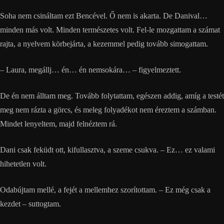
Soha nem csináltam ezt Bencével. Ő nem is akarta. De Danival…
minden más volt. Minden természetes volt. Fel-le mozgattam a számat
rajta, a nyelvem körbejárta, a kezemmel pedig tovább simogattam.
– Laura, megállj… én… én nemsokára… – figyelmeztett.
De én nem álltam meg. Tovább folytattam, egészen addig, amíg a testét
meg nem rázta a görcs, és meleg folyadékot nem éreztem a számban.
Mindet lenyeltem, majd felnéztem rá.
Dani csak feküdt ott, kifullasztva, a szeme csukva. – Ez… ez valami
hihetetlen volt.
Odabújtam mellé, a fejét a mellemhez szorítottam. – Ez még csak a
kezdet – suttogtam.