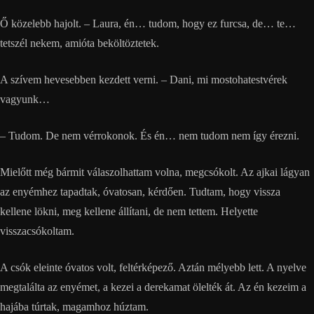
Ő közelebb hajolt. – Laura, én… tudom, hogy ez furcsa, de… te…
tetszél nekem, amióta beköltöztetek.
A szívem hevesebben kezdett verni. – Dani, mi mostohatestvérek
vagyunk…
– Tudom. De nem vérrokonok. És én… nem tudom nem így érezni.
Mielőtt még bármit válaszolhattam volna, megcsókolt. Az ajkai lágyan
az enyémhez tapadtak, óvatosan, kérdően. Tudtam, hogy vissza
kellene lökni, meg kellene állítani, de nem tettem. Helyette
visszacsókoltam.
A csók eleinte óvatos volt, feltérképező. Aztán mélyebb lett. A nyelve
megtalálta az enyémet, a kezei a derekamat ölelték át. Az én kezeim a
hajába túrtak, magamhoz húztam.