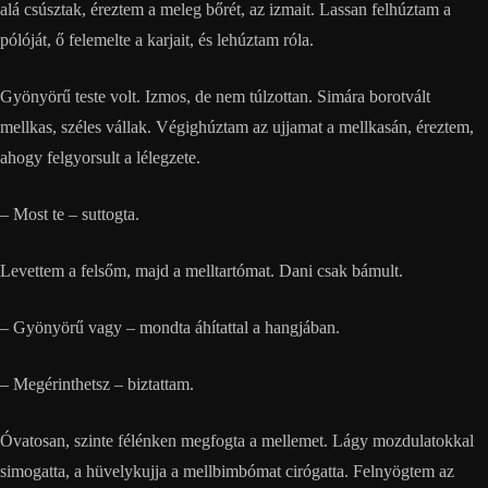
alá csúsztak, éreztem a meleg bőrét, az izmait. Lassan felhúztam a
pólóját, ő felemelte a karjait, és lehúztam róla.
Gyönyörű teste volt. Izmos, de nem túlzottan. Simára borotvált
mellkas, széles vállak. Végighúztam az ujjamat a mellkasán, éreztem,
ahogy felgyorsult a lélegzete.
– Most te – suttogta.
Levettem a felsőm, majd a melltartómat. Dani csak bámult.
– Gyönyörű vagy – mondta áhítattal a hangjában.
– Megérinthetsz – biztattam.
Óvatosan, szinte félénken megfogta a mellemet. Lágy mozdulatokkal
simogatta, a hüvelykujja a mellbimbómat cirógatta. Felnyögtem az