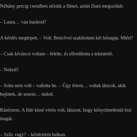
Néhány percig csendben néztük a filmet, aztán Dani megszólalt:
– Laura… van barárod?
A kérdés meglepett. – Volt. Bencével szakítottam két hónapja. Miért?
– Csak kíváncsi voltam – felelte, és elfordította a tekintetét.
– Neked?
– Soha nem volt – vallotta be. – Úgy értem… voltak lányok, akik
bejöttek, de sosem… tudod.
Ránéztem. A füle kissé vörös volt, látszott, hogy kényelmetlenül érzi
magát.
– Szűz vagy? – kérdeztem halkan.