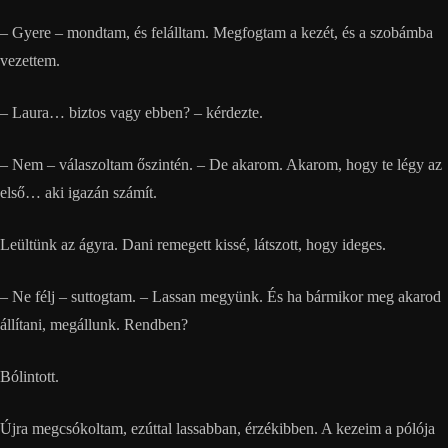
– Gyere – mondtam, és felálltam. Megfogtam a kezét, és a szobámba
vezettem.
– Laura… biztos vagy ebben? – kérdezte.
– Nem – válaszoltam őszintén. – De akarom. Akarom, hogy te légy az
első… aki igazán számít.
Leültünk az ágyra. Dani remegett kissé, látszott, hogy ideges.
– Ne félj – suttogtam. – Lassan megyünk. És ha bármikor meg akarod
állítani, megállunk. Rendben?
Bólintott.
Újra megcsókoltam, ezúttal lassabban, érzékibben. A kezeim a pólója