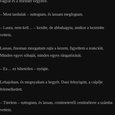
vágyat és a félelmet vegyítve.
– Most tanítalak – suttogtam, és lassam megfogtam.
– Laura, nem kell… – kezdte, de abbahagyta, amikor a kezembe
vettem.
Lassan, finoman mozgattam rajta a kezem, figyeltem a reakcióit.
Minden egyes sóhaját, minden egyes rángatózását.
– Ez… ez hihetetlen – nyögte.
Lehajoltam, és megnyaltam a hegyét. Dani felnyögött, a csípője
felemelkedett.
– Türelem – suttogtam, és lassan, centimeterről centiméterre a számba
vettem.