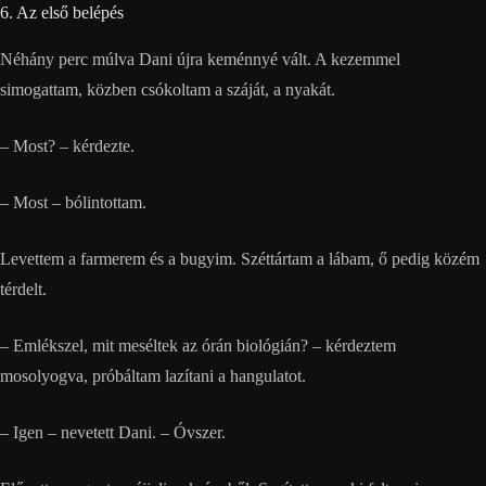
6. Az első belépés
Néhány perc múlva Dani újra keménnyé vált. A kezemmel
simogattam, közben csókoltam a száját, a nyakát.
– Most? – kérdezte.
– Most – bólintottam.
Levettem a farmerem és a bugyim. Széttártam a lábam, ő pedig közém
térdelt.
– Emlékszel, mit meséltek az órán biológián? – kérdeztem
mosolyogva, próbáltam lazítani a hangulatot.
– Igen – nevetett Dani. – Óvszer.