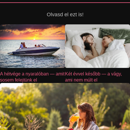
Olvasd el ezt is!
A hétvége a nyaralóban — amit
Két évvel később — a vágy,
sosem felejtünk el
ami nem múlt el