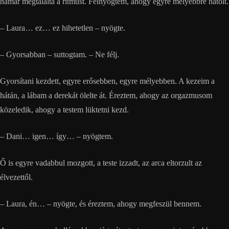
hamar megtalálta a ritmust. Felnyögtem, ahogy egyre mélyebbre hatolt.
– Laura… ez… ez hihetetlen – nyögte.
– Gyorsabban – suttogtam. – Ne félj.
Gyorsítani kezdett, egyre erősebben, egyre mélyebben. A kezeim a
hátán, a lábam a derekát ölelte át. Éreztem, ahogy az orgazmusom
közeledik, ahogy a testem lüktetni kezd.
– Dani… igen… így… – nyögtem.
Ő is egyre vadabbul mozgott, a teste izzadt, az arca eltorzult az
élvezettől.
– Laura, én… – nyögte, és éreztem, ahogy megfeszül bennem.