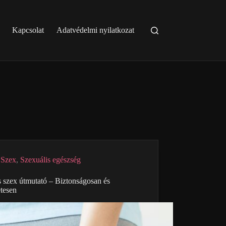
Kapcsolat
Adatvédelmi nyilatkozat
Szex
,
Szexuális egészség
s szex útmutató – Biztonságosan és
etesen