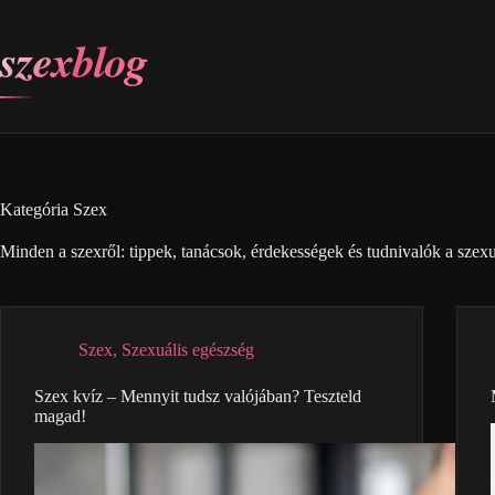
Skip
to
szexblog
content
Kategória
Szex
Minden a szexről: tippek, tanácsok, érdekességek és tudnivalók a szexu
Szex
,
Szexuális egészség
Szex kvíz – Mennyit tudsz valójában? Teszteld
magad!