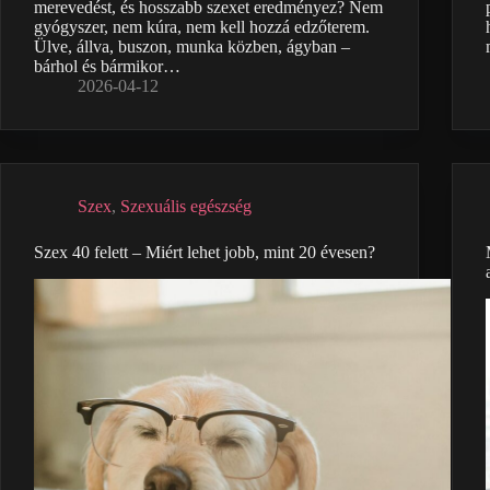
merevedést, és hosszabb szexet eredményez? Nem
gyógyszer, nem kúra, nem kell hozzá edzőterem.
Ülve, állva, buszon, munka közben, ágyban –
bárhol és bármikor…
2026-04-12
Szex
,
Szexuális egészség
Szex 40 felett – Miért lehet jobb, mint 20 évesen?