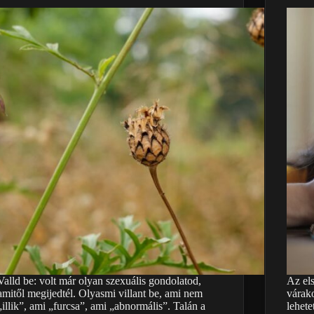
Valld be: volt már olyan szexuális gondolatod,
Az els
amitől megijedtél. Olyasmi villant be, ami nem
várako
„illik”, ami „furcsa”, ami „abnormális”. Talán a
lehete