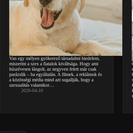
Van egy mélyen gyökerező társadalmi hiedelem,
miszerint a szex a fiatalok kiváltsága. Hogy ami
húszévesen lángolt, az negyven felett már csak
parázslik – ha egyáltalán. A filmek, a reklámok és
a közösségi média mind azt sugallják, hogy a
szexualitás valamikor…
2026-04-10