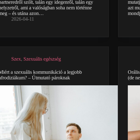
partneredről szólt, talán egy idegenről, talán egy
mutat
helyzetről, ami a valóságban soha nem történne
azt mu
meg – és utána azon…
mond
2026-04-11
Szex
,
Szexuális egészség
Miért a szexuális kommunikáció a legjobb
Orális
afrodiziákum? – Útmutató pároknak
(de n