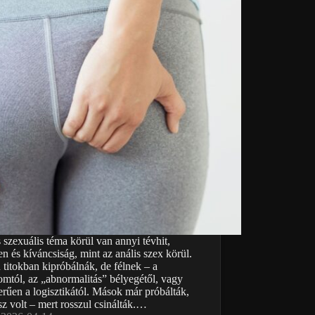
szexuális téma körül van annyi tévhit,
n és kíváncsiság, mint az anális szex körül.
titokban kipróbálnák, de félnek – a
omtól, az „abnormalitás” bélyegétől, vagy
rűen a logisztikától. Mások már próbálták,
sz volt – mert rosszul csinálták.…