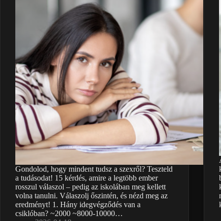
Gondolod, hogy mindent tudsz a szexről? Teszteld
a tudásodat! 15 kérdés, amire a legtöbb ember
rosszul válaszol – pedig az iskolában meg kellett
volna tanulni. Válaszolj őszintén, és nézd meg az
eredményt! 1. Hány idegvégződés van a
csiklóban? ~2000 ~8000-10000…