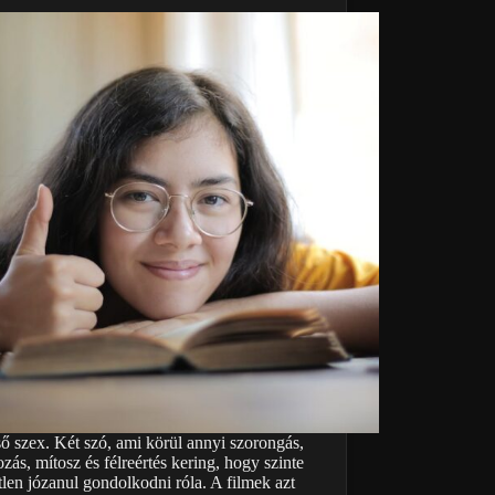
ő szex. Két szó, ami körül annyi szorongás,
zás, mítosz és félreértés kering, hogy szinte
tlen józanul gondolkodni róla. A filmek azt