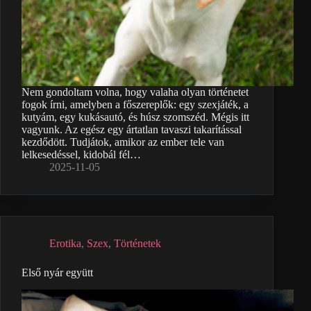
Nem gondoltam volna, hogy valaha olyan történetet
fogok írni, amelyben a főszereplők: egy szexjáték, a
kutyám, egy kukásautó, és húsz szomszéd. Mégis itt
vagyunk. Az egész egy ártatlan tavaszi takarítással
kezdődött. Tudjátok, amikor az ember tele van
lelkesedéssel, kidobál fél…
2025-11-05
Erotika
,
Szex
,
Történetek
Első nyár együtt