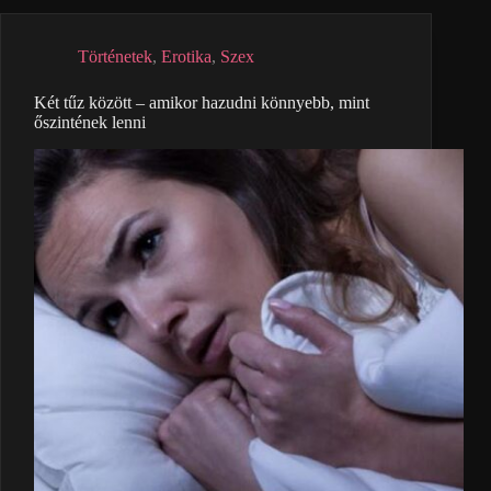
Történetek
,
Erotika
,
Szex
Két tűz között – amikor hazudni könnyebb, mint
őszintének lenni