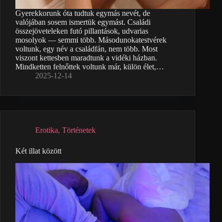
Gyerekkorunk óta tudtuk egymás nevét, de
valójában sosem ismertük egymást. Családi
összejöveteleken futó pillantások, udvarias
mosolyok — semmi több. Másodunokatestvérek
voltunk, egy név a családfán, nem több. Most
viszont kettesben maradtunk a vidéki házban.
Mindketten felnőttek voltunk már, külön élet,…
2025-12-14
Erotika
,
Történetek
Két illat között