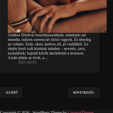
Amikor Dórával összeházasodtunk, mindenki azt
mondta, milyen szerencsés fickó vagyok. És tényleg
az voltam. Szép, okos, kedves nő, jó családból. Az
elején forró volt köztünk minden – nevetés, szex,
nyaralások, hajnali kávék meztelenül a teraszon.
Aztán jöttek az évek, a…
2025-04-05
ELŐZŐ
KÖVETKEZŐ
Copyright © 2026 - WordPress Theme by
CreativeThemes