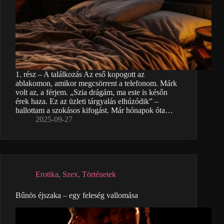
1. rész – A találkozás Az eső kopogott az
ablakomon, amikor megcsörrent a telefonom. Márk
volt az, a férjem. „Szia drágám, ma este is későn
érek haza. Ez az üzleti tárgyalás elhúzódik” –
hallottam a szokásos kifogást. Már hónapok óta…
2025-09-27
Erotika
,
Szex
,
Történetek
Bűnös éjszaka – egy feleség vallomása