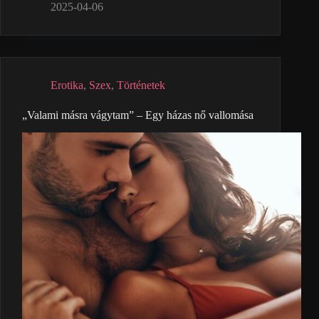
2025-04-06
Erotika
,
Szex
,
Történetek
„Valami másra vágytam” – Egy házas nő vallomása