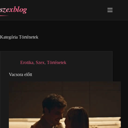
Skip
szexblog
to
content
Kategória
Történetek
Erotika
,
Szex
,
Történetek
Vacsora előtt