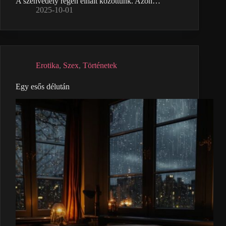
A szenvedély régen elhalt közöttünk. Azon…
2025-10-01
Erotika
,
Szex
,
Történetek
Egy esős délután